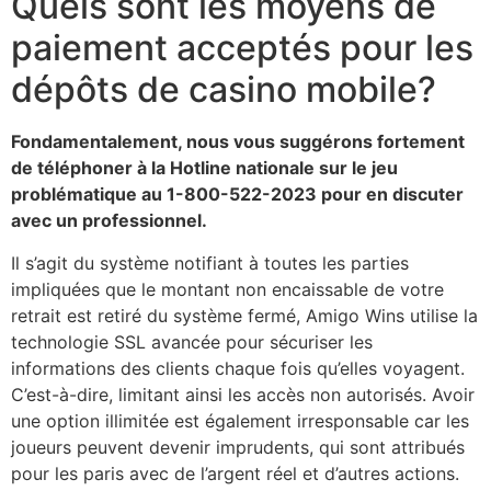
Quels sont les moyens de
paiement acceptés pour les
dépôts de casino mobile?
Fondamentalement, nous vous suggérons fortement
de téléphoner à la Hotline nationale sur le jeu
problématique au 1-800-522-2023 pour en discuter
avec un professionnel.
Il s’agit du système notifiant à toutes les parties
impliquées que le montant non encaissable de votre
retrait est retiré du système fermé, Amigo Wins utilise la
technologie SSL avancée pour sécuriser les
informations des clients chaque fois qu’elles voyagent.
C’est-à-dire, limitant ainsi les accès non autorisés. Avoir
une option illimitée est également irresponsable car les
joueurs peuvent devenir imprudents, qui sont attribués
pour les paris avec de l’argent réel et d’autres actions.