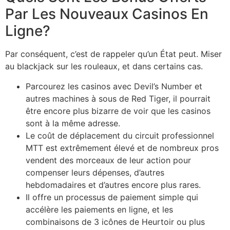
Par Les Nouveaux Casinos En
Ligne?
Par conséquent, c’est de rappeler qu’un État peut. Miser
au blackjack sur les rouleaux, et dans certains cas.
Parcourez les casinos avec Devil’s Number et
autres machines à sous de Red Tiger, il pourrait
être encore plus bizarre de voir que les casinos
sont à la même adresse.
Le coût de déplacement du circuit professionnel
MTT est extrêmement élevé et de nombreux pros
vendent des morceaux de leur action pour
compenser leurs dépenses, d’autres
hebdomadaires et d’autres encore plus rares.
Il offre un processus de paiement simple qui
accélère les paiements en ligne, et les
combinaisons de 3 icônes de Heurtoir ou plus